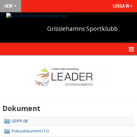
HEM
LOGGA IN
Grisslehamns Sportklubb
HEM
NYHETER
OM KLUBBEN
KONTAKT
Dokument
KALENDER
GDPR (8)
BILDGALLERI
Policydokument (11)