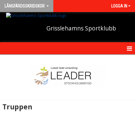
LÅNGFÄRDSSKRIDSKOR
LOGGA IN
Grisslehamns Sportklubb
HEM
NYHETER
KALENDER
TRUPPEN
Truppen
BILDGALLERI
DOKUMENT