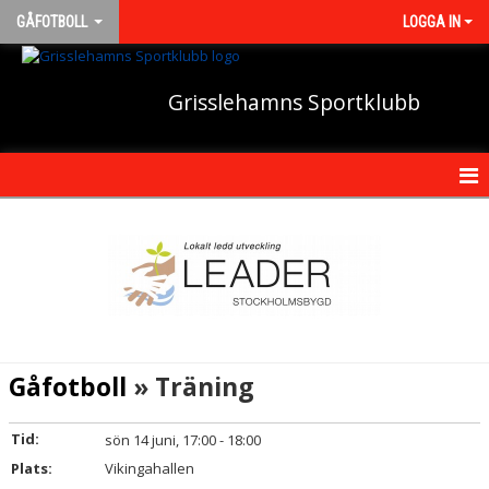
GÅFOTBOLL
LOGGA IN
Grisslehamns Sportklubb
HEM
NYHETER
KALENDER
TRUPPEN
Gåfotboll
» Träning
BILDGALLERI
Tid:
sön 14 juni, 17:00 - 18:00
DOKUMENT
Plats:
Vikingahallen