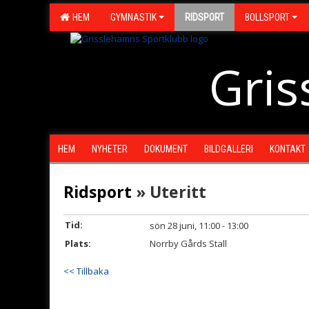
HEM
GYMNASTIK
RIDSPORT
BOLLSPORT
Gris
HEM
NYHETER
DOKUMENT
BILDGALLERI
KONTAKT
Ridsport
» Uteritt
Tid:
sön 28 juni, 11:00 - 13:00
Plats:
Norrby Gårds Stall
<< Tillbaka