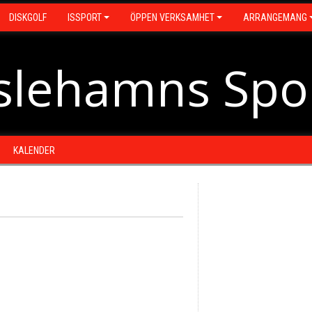
DISKGOLF
ISSPORT
ÖPPEN VERKSAMHET
ARRANGEMANG
slehamns Spo
KALENDER