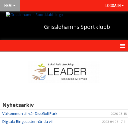
HEM
LOGGA IN
Grisslehamns Sportklubb
HEM
NYHETER
OM KLUBBEN
KONTAKT
Nyhetsarkiv
KALENDER
Välkommen till vår DiscGolfPark
2026-03-18
BILDGALLERI
Digitala BingoLotter när du vill
2023-04-06 17:41