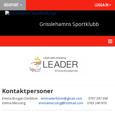
RIDSPORT
LOGGA IN
Grisslehamns Sportklubb
HEM
NYHETER
DOKUMENT
BILDGALLERI
Kontaktpersoner
KONTAKT
Emma Brogan Derblom
emmaderblom@gmail.com
0707 397 390
Emma Messing
emmamessing@hotmail.com
0763 240 910
KALENDER