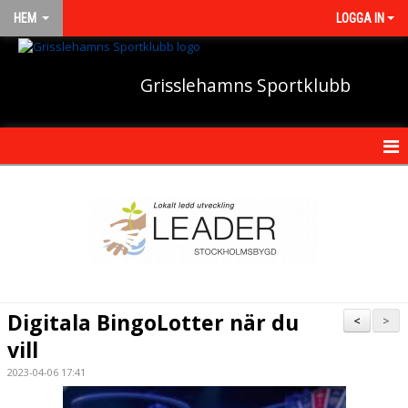
HEM
LOGGA IN
Grisslehamns Sportklubb
HEM
NYHETER
OM KLUBBEN
KONTAKT
Digitala BingoLotter när du
<
>
KALENDER
vill
2023-04-06 17:41
BILDGALLERI