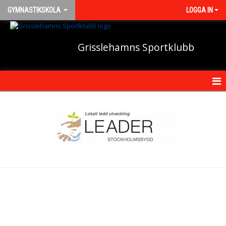
GYMNASTIKSKOLA
LOGGA IN
Grisslehamns Sportklubb
HEM
NYHETER
KALENDER
TRUPPEN
BILDGALLERI
DOKUMENT