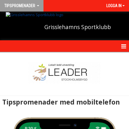
TIPSPROMENADER
LOGGA IN
Grisslehamns Sportklubb
HEM
NYHETER
KALENDER
MEDLEMMAR
Tipspromenader med mobiltelefon
BILDGALLERI
DOKUMENT