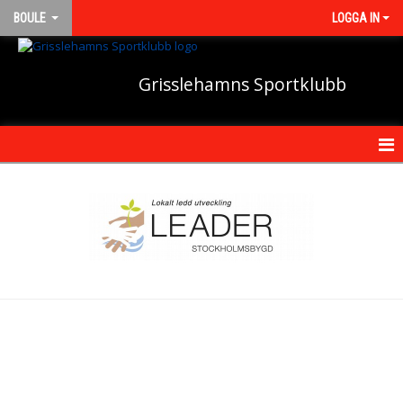
BOULE
LOGGA IN
Grisslehamns Sportklubb
HEM
NYHETER
KALENDER
TRUPPEN
BILDGALLERI
DOKUMENT