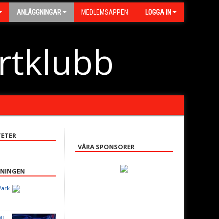
ANLÄGGNINGAR
MEDLEMSAPPEN
LOGGA IN
rtklubb
ETER
VÅRA SPONSORER
ENINGEN
Park
ll