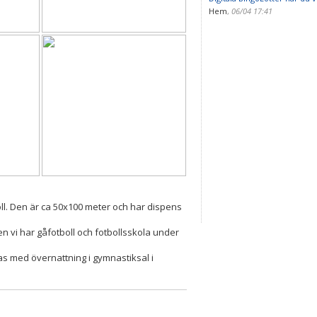
Hem
,
06/04 17:41
tboll. Den är ca 50x100 meter och har dispens
en vi har gåfotboll och fotbollsskola under
s med övernattning i gymnastiksal i