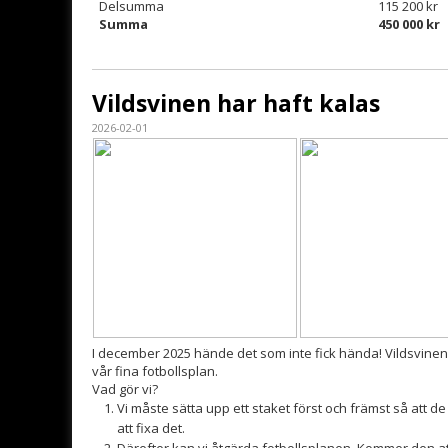
Delsumma
115 200 kr
Summa
450 000 kr
Vildsvinen har haft kalas
2026-02-01
I december 2025 hände det som inte fick hända! Vildsvinen
vår fina fotbollsplan.
Vad gör vi?
Vi måste sätta upp ett staket först och främst så att de
att fixa det.
Därefter kan vi åtgärda fotbollsplanen. Kommer den att