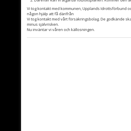
Vi tog kontakt med kommunen, Upplands Idrottsförbund och
någon hjälp att få därifrån
Vi tog kontakt med vårt försäkringsbolag. De godkände sk
minus självrisken.
Nu inväntar vi våren och källosningen.