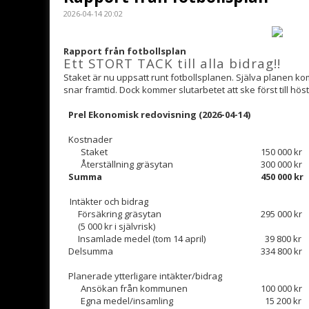
2026-04-14 20:02
Rapport från fotbollsplan
Ett STORT TACK till alla bidrag!!
Staket är nu uppsatt runt fotbollsplanen. Själva planen kom
snar framtid. Dock kommer slutarbetet att ske först till hö
Prel Ekonomisk redovisning (2026-04-14)
Kostnader
Staket
150 000 kr
Återställning gräsytan
300 000 kr
Summa
450 000 kr
Intäkter och bidrag
Försäkring gräsytan
295 000 kr
(5 000 kr i självrisk)
Insamlade medel (tom 14 april)
39 800 kr
Delsumma
334 800 kr
Planerade ytterligare intäkter/bidrag
Ansökan från kommunen
100 000 kr
Egna medel/insamling
15 200 kr