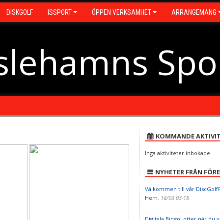
DISKGOLF
ISSPORT
ÖPPEN VERKSAMHET
ARRANGEMANG
slehamns Spo
KOMMANDE AKTIVIT
Inga aktiviteter inbokade
NYHETER FRÅN FÖR
Välkommen till vår DiscGolf
Hem
,
18/03 03-18
Digitala BingoLotter när du vi