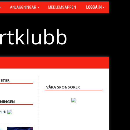
ANLÄGGNINGAR
MEDLEMSAPPEN
LOGGA IN
rtklubb
ETER
VÅRA SPONSORER
ENINGEN
Park
ll