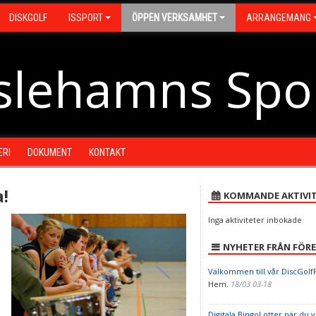
DISKGOLF
ISSPORT
ÖPPEN VERKSAMHET
ARRANGEMANG
slehamns Spo
ERI
DOKUMENT
KONTAKT
!
KOMMANDE AKTIVIT
Inga aktiviteter inbokade
NYHETER FRÅN FÖR
Välkommen till vår DiscGolf
Hem
,
18/03 03-18
Digitala BingoLotter när du vi