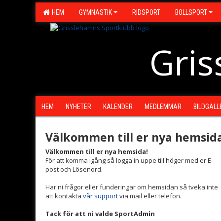
HEM
GYMNASTIK
RIDSPORT
BOLLSPORT
Gris
HEM
NYHETER
KALENDER
MEDLEMMAR
BILDGALL
Välkommen till er nya hemsida
Välkommen till er nya hemsida!
För att komma igång så logga in uppe till höger med er E-
post och Lösenord.
Har ni frågor eller funderingar om hemsidan så tveka inte
att kontakta
vår support
via mail eller telefon.
Tack för att ni valde SportAdmin