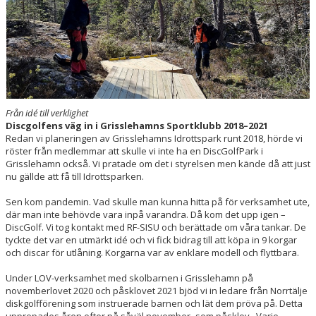
KONTAKT
Från idé till verklighet
Discgolfens väg in i Grisslehamns Sportklubb 2018–2021
Redan vi planeringen av Grisslehamns Idrottspark runt 2018, hörde vi
röster från medlemmar att skulle vi inte ha en DiscGolfPark i
Grisslehamn också. Vi pratade om det i styrelsen men kände då att just
nu gällde att få till Idrottsparken.
Sen kom pandemin. Vad skulle man kunna hitta på för verksamhet ute,
där man inte behövde vara inpå varandra. Då kom det upp igen –
DiscGolf. Vi tog kontakt med RF-SISU och berättade om våra tankar. De
tyckte det var en utmärkt idé och vi fick bidrag till att köpa in 9 korgar
och discar för utlåning. Korgarna var av enklare modell och flyttbara.
Under LOV-verksamhet med skolbarnen i Grisslehamn på
novemberlovet 2020 och påsklovet 2021 bjöd vi in ledare från Norrtälje
diskgolfförening som instruerade barnen och lät dem pröva på. Detta
upprepades åren efter på såväl november- som påsklov. Varje