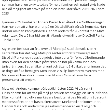
sommar har vi en aktivitetsdag för hela familjen och naturligtvis hade
alla då möjlighet att pröva på med en instruktör såväl 2021, 2022 som
2023.
I januari 2022 kontaktar Anders Påvall från Åland DiscGolfföreningen.
Han har sett att vi har planer på en DiscGolfPark på vår hemsida. Han
undrar om han kan hjälpa till. Genom Anders får vi kontakt med Mats
Adamczek. De två har bidragit till Ålands utveckling av DiscGolf Parker
– hela 18 st.
Styrelsen beslutar att åka över till Åland på studiebesök. Den 4
september bär det iväg. Mats presenterar först sitt koncept med
DiscGolfParker och dess betydelse inte bara för folks välbefinnande
utan även för den positiva påverkan de har på kommunen och
turistnäringen. Sedan åker vi runt och tittar på 4 olika banor innan det
är dags att åka hem igen. Men innan vi skiljs kommer vi överens med
Mats om att han ska komma över till oss i Grisslehamn för att
presentera sitt projekt.
Mats och Anders kommer på besök hösten 2022. Vi går runt i
Grisslehamn för att titta på möjliga ställen att anlägga en DiscGolfbana.
Efter kontakt med olika markägare beslutar vi oss för att området runt
motionsspåret är det bästa alternativet. Marken tillhör kommunen.
Genom Mats och Anders blir jag rekommenderad en duktig och