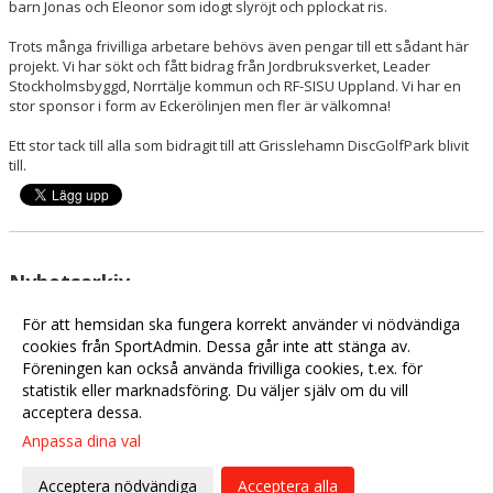
barn Jonas och Eleonor som idogt slyröjt och pplockat ris.
Trots många frivilliga arbetare behövs även pengar till ett sådant här
projekt. Vi har sökt och fått bidrag från Jordbruksverket, Leader
Stockholmsbyggd, Norrtälje kommun och RF-SISU Uppland. Vi har en
stor sponsor i form av Eckerölinjen men fler är välkomna!
Ett stor tack till alla som bidragit till att Grisslehamn DiscGolfPark blivit
till.
Nyhetsarkiv
Jordbruksverket och Leader
2025-08-28 17:00
För att hemsidan ska fungera korrekt använder vi nödvändiga
Instruktörsutbildning - Gratis
cookies från SportAdmin. Dessa går inte att stänga av.
2025-01-03 22:00
Föreningen kan också använda frivilliga cookies, t.ex. för
Från idé till verklighet
2025-01-03 21:29
statistik eller marknadsföring. Du väljer själv om du vill
acceptera dessa.
Anpassa dina val
Cookie-
Gå till
inställningar
Webbversion
Acceptera nödvändiga
Acceptera alla