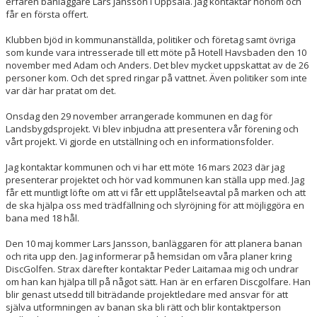
erfaren banläggare Lars Jansson i Uppsala. Jag kontaktar honom och
får en första offert.
Klubben bjöd in kommunanställda, politiker och företag samt övriga
som kunde vara intresserade till ett möte på Hotell Havsbaden den 10
november med Adam och Anders. Det blev mycket uppskattat av de 26
personer kom. Och det spred ringar på vattnet. Även politiker som inte
var där har pratat om det.
Onsdag den 29 november arrangerade kommunen en dag för
Landsbygdsprojekt. Vi blev inbjudna att presentera vår förening och
vårt projekt. Vi gjorde en utställning och en informationsfolder.
Jag kontaktar kommunen och vi har ett möte 16 mars 2023 där jag
presenterar projektet och hör vad kommunen kan ställa upp med. Jag
får ett muntligt löfte om att vi får ett upplåtelseavtal på marken och att
de ska hjälpa oss med trädfällning och slyröjning för att möjliggöra en
bana med 18 hål.
Den 10 maj kommer Lars Jansson, banläggaren för att planera banan
och rita upp den. Jag informerar på hemsidan om våra planer kring
DiscGolfen. Strax därefter kontaktar Peder Laitamaa mig och undrar
om han kan hjälpa till på något sätt. Han är en erfaren Discgolfare. Han
blir genast utsedd till biträdande projektledare med ansvar för att
själva utformningen av banan ska bli rätt och blir kontaktperson