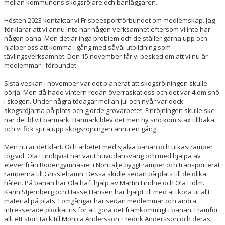
mellan kommunens skogsröjare och banläggaren.
Hösten 2023 kontaktar vi Frisbeesportförbundet om medlemskap. Jag
förklarar att vi ännu inte har någon verksamhet eftersom vi inte har
någon bana. Men det är inga problem och de ställer gärna upp och
hjälper oss att komma i gång med såväl utbildning som
tävlingsverksamhet. Den 15 november får vi besked om att vi nu är
medlemmar i förbundet.
Sista veckan i november var det planerat att skogsröjningen skulle
börja. Men då hade vintern redan överraskat oss och det var 4 dm snö
i skogen. Under några tödagar mellan jul och nyår var dock
skogsröjarna på plats och gjorde grovarbetet. Finröjningen skulle ske
när det blivit barmark. Barmark blev det men ny snö kom stax tillbaka
och vi fick sjuta upp skogsröjningen ännu en gång.
Men nu är det klart. Och arbetet med själva banan och utkastramper
tog vid. Ola Lundqvist har varit huvudansvarig och med hjälpa av
elever från Rodengymnasiet i Norrtälje byggt ramper och transporterat
ramperna till Grisslehamn. Dessa skulle sedan på plats till de olika
hålen. På banan har Ola haft hjälp av Martin Lindhe och Ola Holm.
Karin Stjernberg och Hasse Hansen har hjälpt till med att köra ut allt
material på plats. I omgångar har sedan medlemmar och andra
intresserade plockat ris för att göra det framkommligt i banan. Framför
allt ett stort tack till Monica Andersson, Fredrik Andersson och deras