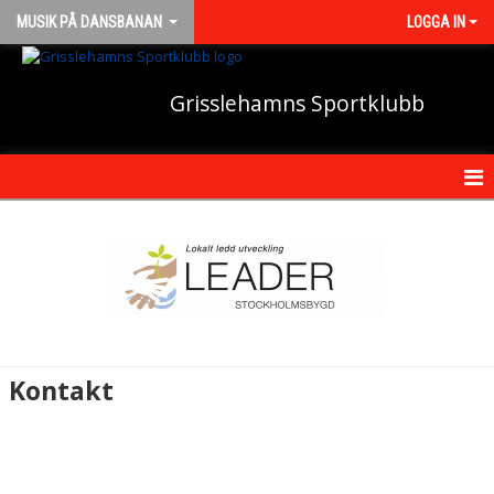
MUSIK PÅ DANSBANAN
LOGGA IN
Grisslehamns Sportklubb
HEM
NYHETER
KALENDER
MEDLEMMAR
Kontakt
BILDGALLERI
DOKUMENT